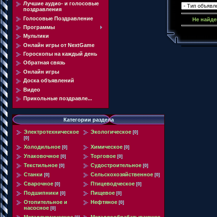
Лучшие аудио- и голосовые
поздравления
Голосовые Поздравление
Не найде
Программы
Мультики
Онлайн игры от NextGame
Гороскопы на каждый день
Обратная связь
Онлайн игры
Доска объявлений
Видео
Прикольные поздравле...
Категории раздела
Электротехническое
Экологическое
[0]
[0]
Холодильное
Химическое
[0]
[0]
Упаковочное
Торговое
[0]
[0]
Текстильное
Судостроительное
[0]
[0]
Станки
Сельскохозяйственное
[0]
[0]
Сварочное
Птицеводческое
[0]
[0]
Подшипники
Пищевое
[0]
[0]
Отопительное и
Нефтяное
[0]
насосное
[0]
Металлургическое
Металлообрабатывающее