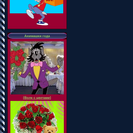
Анимашки года
[
Волк с цветами
]