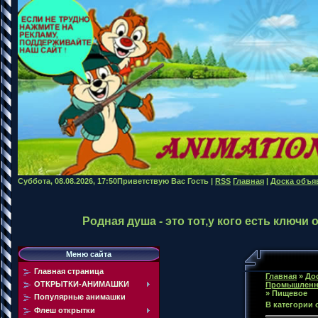
Суббота, 08.08.2026, 17:50
Приветствую Вас
Гость
|
RSS
Главная
|
Доска объя
Родная душа - это тот,у кого есть ключи
Меню сайта
Главная страница
Главная
»
До
ОТКРЫТКИ-АНИМАШКИ
Промышленн
» Пищевое
Популярные анимашки
В категории
Флеш открытки