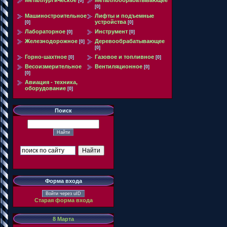
[0]
[0]
Машиностроительное
Лифты и подъемные
устройства
[0]
[0]
Лабораторное
Инструмент
[0]
[0]
Железнодорожное
Деревообрабатывающее
[0]
[0]
Горно-шахтное
Газовое и топливное
[0]
[0]
Весоизмерительное
Вентиляционное
[0]
[0]
Авиация - техника,
оборудование
[0]
Поиск
Форма входа
Войти через uID
Старая форма входа
8 Марта