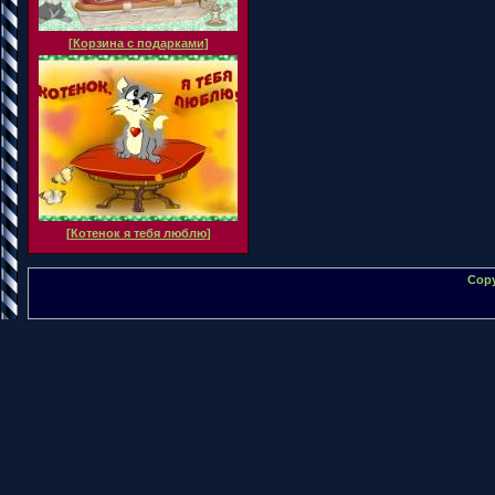
[
Корзина с подарками
]
[
Котенок я тебя люблю
]
Copy