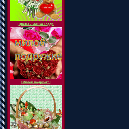
[
Цветы и мишка Тедди
]
[
Милой подружке
]