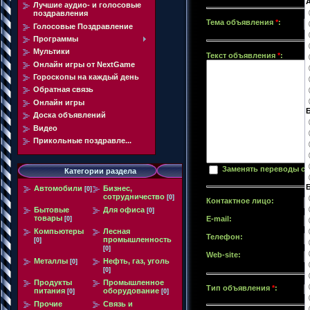
Лучшие аудио- и голосовые
поздравления
Тема объявления
*
:
Голосовые Поздравление
Программы
Мультики
Текст объявления
*
:
Онлайн игры от NextGame
Гороскопы на каждый день
Обратная связь
Онлайн игры
Доска объявлений
Видео
Прикольные поздравле...
Заменять переводы ст
Категории раздела
Автомобили
Бизнес,
[0]
сотрудничество
[0]
Контактное лицо:
Бытовые
Для офиса
[0]
товары
E-mail:
[0]
Компьютеры
Лесная
Телефон:
промышленность
[0]
[0]
Web-site:
Металлы
Нефть, газ, уголь
[0]
[0]
Продукты
Промышленное
Тип объявления
*
:
питания
оборудование
[0]
[0]
Прочие
Связь и