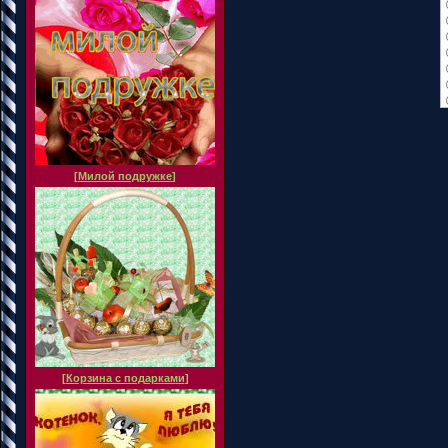
[
Милой подружке
]
[
Корзина с подарками
]