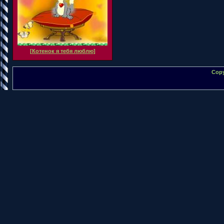
[
Котенок я тебя люблю
]
Copy