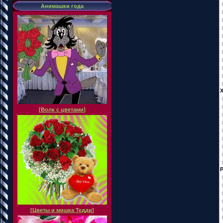
Анимашки года
[
Волк с цветами
]
[
Цветы и мишка Тедди
]