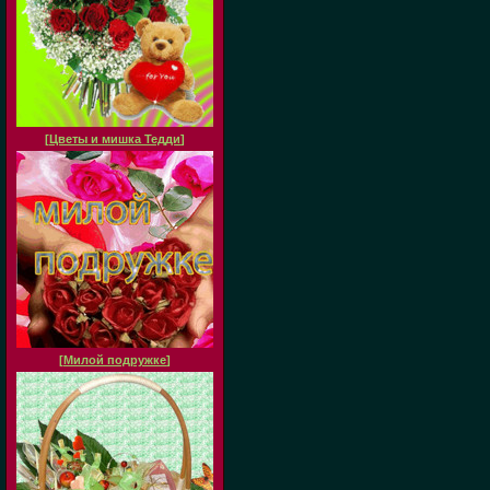
[
Цветы и мишка Тедди
]
[
Милой подружке
]