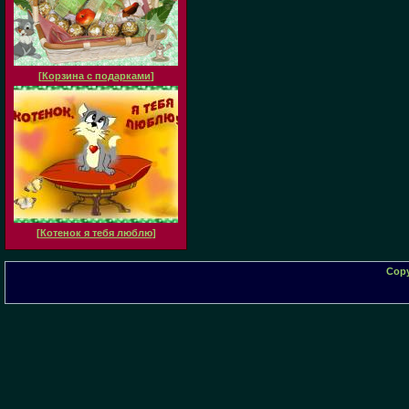
[
Корзина с подарками
]
[
Котенок я тебя люблю
]
Copy