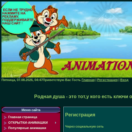
Пятница, 07.08.2026, 04:47
Приветствую Вас
Гость
Главная
|
Регистрация
|
Вход
Родная душа - это тот,у кого есть ключи
Меню сайта
Регистрация
Главная страница
ОТКРЫТКИ-АНИМАШКИ
Через социальную сеть
Популярные анимашки