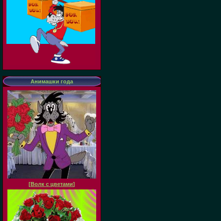
Анимашки года
[
Волк с цветами
]