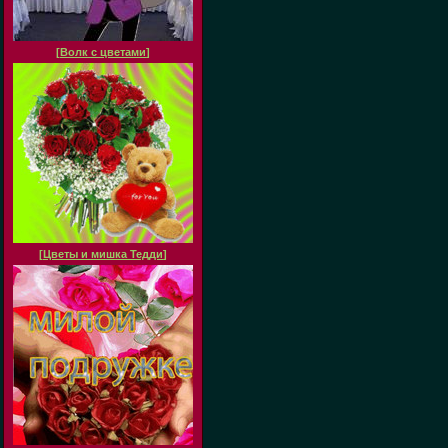
[
Волк с цветами
]
[
Цветы и мишка Тедди
]