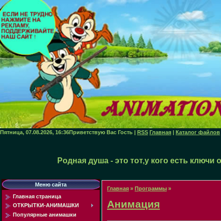
Пятница, 07.08.2026, 16:36
Приветствую Вас
Гость
|
RSS
Главная
|
Каталог файлов
Родная душа - это тот,у кого есть ключи
Меню сайта
Главная
»
Программы
»
Главная страница
Анимация
ОТКРЫТКИ-АНИМАШКИ
Популярные анимашки