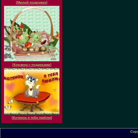
[
Милой подружке
]
[
Корзина с подарками
]
[
Котенок я тебя люблю
]
Copy