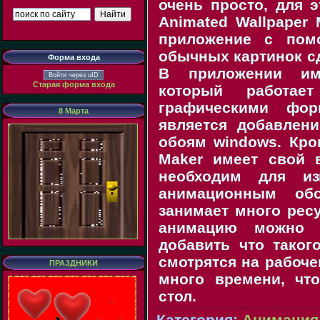
очень просто, для 
Animated Wallpaper 
приложение с пом
обычных картинок с
Форма входа
В приложении име
Войти через uID
Старая форма входа
который работае
графическими фор
8 Марта
является добавлен
обоям windows. Кро
Maker имеет свой 
необходим для из
анимационным об
занимает много рес
анимацию можно о
добавить что таког
смотрятся на рабоче
ПРАЗДНИКИ
много времени, чт
стол.
Категория
:
Анимация