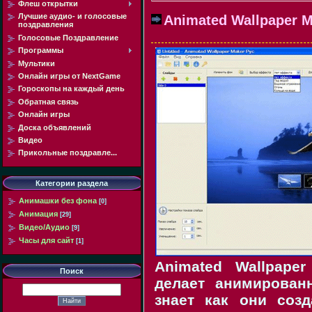
Флеш открытки
Лучшие аудио- и голосовые
Animated Wallpaper M
поздравления
Голосовые Поздравление
Программы
Мультики
Онлайн игры от NextGame
Гороскопы на каждый день
Обратная связь
Онлайн игры
Доска объявлений
Видео
Прикольные поздравле...
Категории раздела
Анимашки без фона
[0]
Анимация
[29]
Видео/Аудио
[9]
Часы для сайт
[1]
Animated Wallpape
Поиск
делает анимирован
знает как они соз