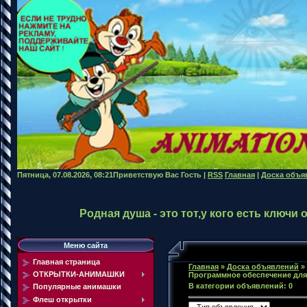
Пятница, 07.08.2026, 08:21
Приветствую Вас
Гость
|
RSS
Главная
|
Доска объя
Родная душа - это тот,у кого есть ключи
Меню сайта
Главная страница
Главная
»
Доска объявлений
»
ОТКРЫТКИ-АНИМАШКИ
Программное обеспечение дл
В категории объявлений
:
0
Популярные анимашки
Флеш открытки