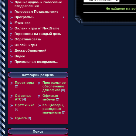
Лучшие аудио- и голосовые
поздравления
Не найдено матер
Голосовые Поздравление
Программы
Мультики
Онлайн игры от NextGame
Гороскопы на каждый день
Обратная связь
Онлайн игры
Доска объявлений
Видео
Прикольные поздравле...
Категории раздела
Проекторы
Программное
обеспечение
[0]
для офиса
[0]
Офисные
Офисная
АТС
мебель
[0]
[0]
Оргтехника
Канцтовары,
расходные
[0]
материалы
[0]
Бумага
[0]
Поиск