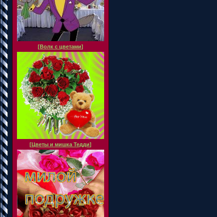
[
Волк с цветами
]
[
Цветы и мишка Тедди
]