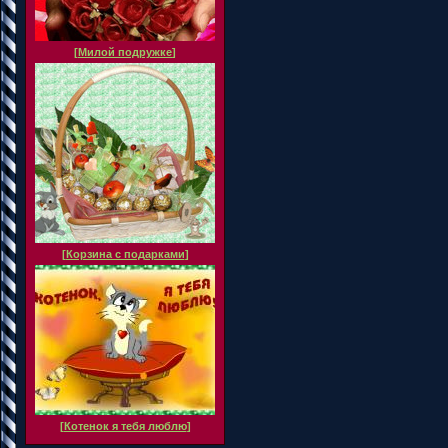
[
Милой подружке
]
[
Корзина с подарками
]
[
Котенок я тебя люблю
]