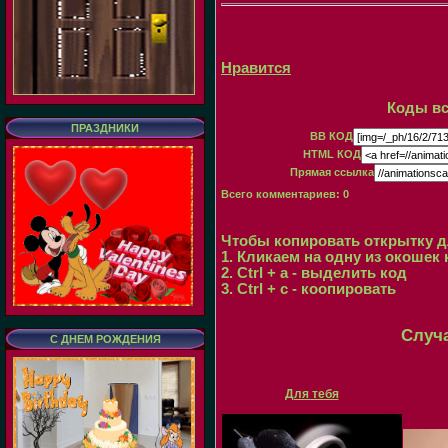
Нравится
Коды вс
ПРАЗДНИКИ
BB КОД
HTML КОД
Прямая ссылка
Всего комментариев
:
0
Чтобы копировать открытку д
1. Кликаем на одну из окошек 
2. Ctrl + a - выделить код
3. Ctrl + с - коопировать
Случ
С ДНЕМ РОЖДЕНИЯ
Для тебя