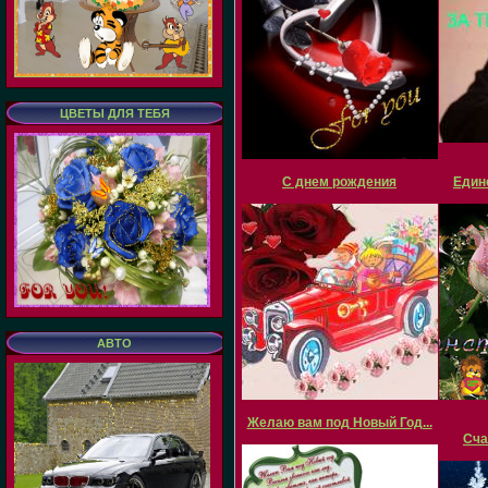
ЦВЕТЫ ДЛЯ ТЕБЯ
С днем рождения
Един
АВТО
Желаю вам под Новый Год...
Сча