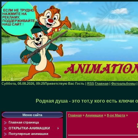
Суббота, 08.08.2026, 09:25
Приветствую Вас
Гость
|
RSS
Главная
|
Фотоальбомы
Родная душа - это тот,у кого есть ключи
Меню сайта
Главная
»
Анимашки
»
8-ое Марта
»
Главная страница
ОТКРЫТКИ-АНИМАШКИ
Популярные анимашки