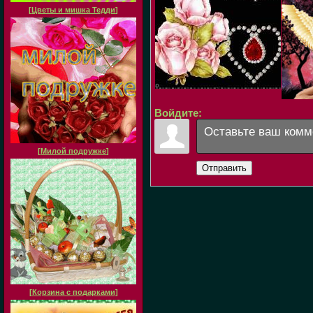
[
Цветы и мишка Тедди
]
Войдите:
[
Милой подружке
]
Отправить
[
Корзина с подарками
]