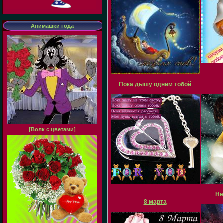
Анимашки года
Пока дышу одним тобой
[
Волк с цветами
]
Не
8 марта