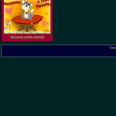
[
Котенок я тебя люблю
]
Cop