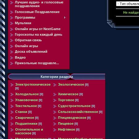
Лучшие аудио- и голосовые
поздравления
Голосовые Поздравление
Не найде
Программы
Мультики
Онлайн игры от NextGame
Гороскопы на каждый день
Обратная связь
Онлайн игры
Доска объявлений
Видео
Прикольные поздравле...
Категории раздела
Электротехническое
Экологическое
[0]
[0]
Холодильное
Химическое
[0]
[0]
Упаковочное
Торговое
[0]
[0]
Текстильное
Судостроительное
[0]
[0]
Станки
Сельскохозяйственное
[0]
[0]
Сварочное
Птицеводческое
[0]
[0]
Подшипники
Пищевое
[0]
[0]
Отопительное и
Нефтяное
[0]
насосное
[0]
Металлургическое
Металлообрабатывающее