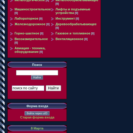
[0]
[0]
Машиностроительное
Лифты и подъемные
устройства
[0]
[0]
Лабораторное
Инструмент
[0]
[0]
Железнодорожное
Деревообрабатывающее
[0]
[0]
Горно-шахтное
Газовое и топливное
[0]
[0]
Весоизмерительное
Вентиляционное
[0]
[0]
Авиация - техника,
оборудование
[0]
Поиск
Форма входа
Войти через uID
Старая форма входа
8 Марта