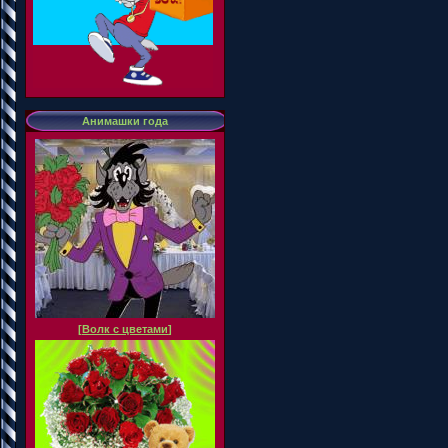
Анимашки года
[
Волк с цветами
]