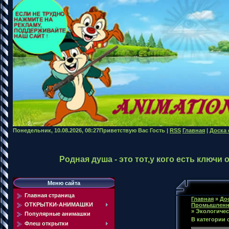
Понедельник, 10.08.2026, 08:27
Приветствую Вас
Гость
|
RSS
Главная
|
Доска
Родная душа - это тот,у кого есть ключи
Меню сайта
Главная страница
Главная
»
До
ОТКРЫТКИ-АНИМАШКИ
Промышленн
» Экологиче
Популярные анимашки
В категории
Флеш открытки