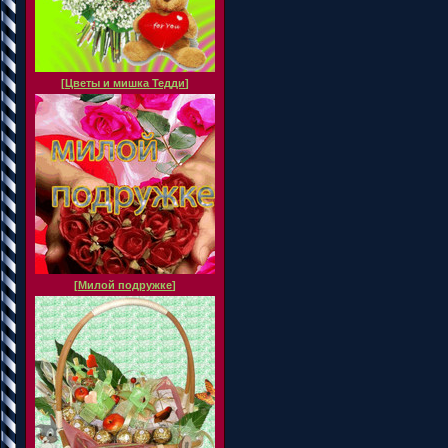
[
Цветы и мишка Тедди
]
[
Милой подружке
]