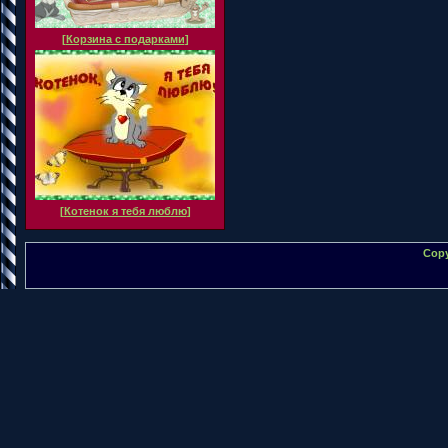
[
Корзина с подарками
]
[
Котенок я тебя люблю
]
Copy